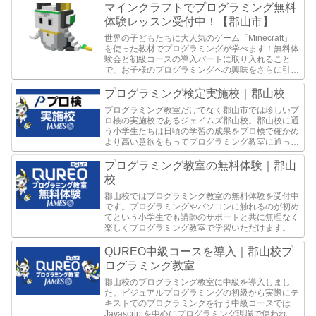
マインクラフトでプログラミング無料
体験レッスン受付中！【郡山市】
世界の子どもたちに大人気のゲーム「Minecraft」
を使った教材でプログラミングが学べます！無料体
験会と初級コースの導入パートに取り入れること
で、お子様のプログラミングへの興味をさらに引き
出してくれます。この度、郡山校でもマインクラフ
トの...
プログラミング検定実施校｜郡山校
プログラミング教室だけでなく郡山市では珍しいプ
ロ検の実施校であるジェイムズ郡山校。郡山校に通
う小学生たちは日頃の学習の成果をプロ検で確かめ
より高い意欲をもってプログラミング教室に通って
きています。
プログラミング教室の無料体験｜郡山
校
郡山校ではプログラミング教室の無料体験を受付中
です。プログラミングやパソコンに触れるのが初め
てという小学生でも講師のサポートと共に無理なく
楽しくプログラミング教室で学習いただけます。
QUREO中級コースを導入｜郡山校プ
ログラミング教室
郡山校のプログラミング教室に中級を導入しまし
た。ビジュアルプログラミングの初級から実際にテ
キストでのプログラミングを行う中級コースでは
Javascriptを中心にプログラミング現場で使われる