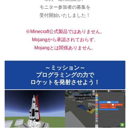
モニター参加者の募集を
受付開始いたしました！
※Minecraft公式製品ではありません。
Mojangから承認されておらず、
Mojangとは関係ありません。
～ミッション～
プログラミングの力で
ロケットを発射させよう！