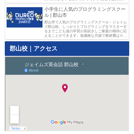
言語を実際に使いながら学習します。無料体験レッ
スン受付中。
小学生に人気のプログラミングスクー
ル | 郡山市
郡山市で人気のプログラミングスクール・ジェイム
ズ郡山校。しっかりとプログラミングをマスターす
るまでこども達の学習が長続きしご家庭の期待に応
えることができます。低価格な月謝で教材費は０！
英会話とプログラミングどちらも高品質な教育をご
提供しています。
郡山校｜アクセス